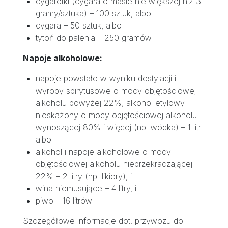
cygaretki (cygara o masie nie większej niż 3
gramy/sztuka) – 100 sztuk, albo
cygara – 50 sztuk, albo
tytoń do palenia – 250 gramów
Napoje alkoholowe:
napoje powstałe w wyniku destylacji i
wyroby spirytusowe o mocy objętościowej
alkoholu powyżej 22%, alkohol etylowy
nieskażony o mocy objętościowej alkoholu
wynoszącej 80% i więcej (np. wódka) – 1 litr
albo
alkohol i napoje alkoholowe o mocy
objętościowej alkoholu nieprzekraczającej
22% – 2 litry (np. likiery), i
wina niemusujące – 4 litry, i
piwo – 16 litrów
Szczegółowe informacje dot. przywozu do