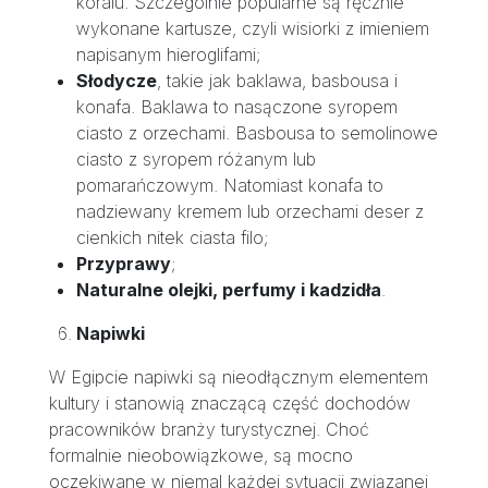
koralu. Szczególnie popularne są ręcznie
wykonane kartusze, czyli wisiorki z imieniem
napisanym hieroglifami;
Słodycze
, takie jak baklawa, basbousa i
konafa. Baklawa to nasączone syropem
ciasto z orzechami. Basbousa to semolinowe
ciasto z syropem różanym lub
pomarańczowym. Natomiast konafa to
nadziewany kremem lub orzechami deser z
cienkich nitek ciasta filo;
Przyprawy
;
Naturalne olejki, perfumy i kadzidła
.
Napiwki
W Egipcie napiwki są nieodłącznym elementem
kultury i stanowią znaczącą część dochodów
pracowników branży turystycznej. Choć
formalnie nieobowiązkowe, są mocno
oczekiwane w niemal każdej sytuacji związanej