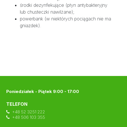
środki dezynfekujące (płyn antybakteryjny
lub chusteczki nawilżane);
powerbank (w niektórych pociągach nie ma
gniazdek).
Poniedziałek - Piątek 9:00 - 17:00
TELEFON
+48 52 3251 222
+48 506 103 355