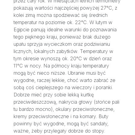
przez cały rok. W miesiącach letnich termometry
pokazują wartości najczęściej powyżej 27°C, z
kolei zimą można spodziewać się średnich
temperatur na poziomie ok. 22°C. W lutym w
Egipcie panują idealne warunki do poznawania
tego pięknego kraju, ponieważ brak dużego
upału sprzyja wycieczkom oraz podziwianiu
licznych, lokalnych zabytków. Temperatury w
tym okresie wynoszą ok. 20°C w dzień oraz
11°C w nocy. Na północy kraju temperatury
mogą być nieco niższe. Ubranie musi być
wygodne, raczej lekkie, choć warto zabrać ze
sobą coś cieplejszego na wieczory i poranki.
Dobrze mieć przy sobie lekką kurtkę
przeciwdeszczową, nakrycia głowy (słońce pali
tu bardzo mocno), okulary przeciwsłoneczne,
kremy przeciwsłoneczne i na komary. Buty
powinny być wygodne, mogą być sandały,
ważne, żeby przylegały dobrze do stopy.