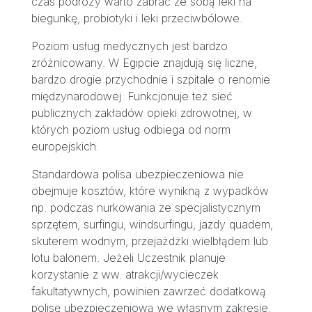
czas podróży warto zabrać ze sobą leki na
biegunkę, probiotyki i leki przeciwbólowe.
Poziom usług medycznych jest bardzo
zróżnicowany. W Egipcie znajdują się liczne,
bardzo drogie przychodnie i szpitale o renomie
międzynarodowej. Funkcjonuje też sieć
publicznych zakładów opieki zdrowotnej, w
których poziom usług odbiega od norm
europejskich.
Standardowa polisa ubezpieczeniowa nie
obejmuje kosztów, które wynikną z wypadków
np. podczas nurkowania ze specjalistycznym
sprzętem, surfingu, windsurfingu, jazdy quadem,
skuterem wodnym, przejażdżki wielbłądem lub
lotu balonem. Jeżeli Uczestnik planuje
korzystanie z ww. atrakcji/wycieczek
fakultatywnych, powinien zawrzeć dodatkową
polisę ubezpieczeniową we własnym zakresie.