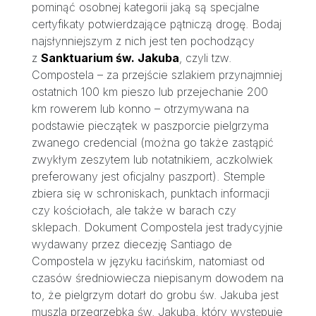
pominąć osobnej kategorii jaką są specjalne
certyfikaty potwierdzające pątniczą drogę. Bodaj
najsłynniejszym z nich jest ten pochodzący
z
Sanktuarium św. Jakuba
, czyli tzw.
Compostela – za przejście szlakiem przynajmniej
ostatnich 100 km pieszo lub przejechanie 200
km rowerem lub konno – otrzymywana na
podstawie pieczątek w paszporcie pielgrzyma
zwanego credencial (można go także zastąpić
zwykłym zeszytem lub notatnikiem, aczkolwiek
preferowany jest oficjalny paszport). Stemple
zbiera się w schroniskach, punktach informacji
czy kościołach, ale także w barach czy
sklepach. Dokument Compostela jest tradycyjnie
wydawany przez diecezję Santiago de
Compostela w języku łacińskim, natomiast od
czasów średniowiecza niepisanym dowodem na
to, że pielgrzym dotarł do grobu św. Jakuba jest
muszla przegrzebka św. Jakuba, który występuje