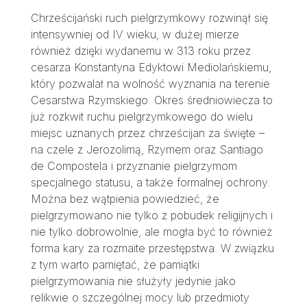
Chrześcijański ruch pielgrzymkowy rozwinął się
intensywniej od IV wieku, w dużej mierze
również dzięki wydanemu w 313 roku przez
cesarza Konstantyna Edyktowi Mediolańskiemu,
który pozwalał na wolność wyznania na terenie
Cesarstwa Rzymskiego. Okres średniowiecza to
już rozkwit ruchu pielgrzymkowego do wielu
miejsc uznanych przez chrześcijan za święte –
na czele z Jerozolimą, Rzymem oraz Santiago
de Compostela i przyznanie pielgrzymom
specjalnego statusu, a także formalnej ochrony.
Można bez wątpienia powiedzieć, że
pielgrzymowano nie tylko z pobudek religijnych i
nie tylko dobrowolnie, ale mogła być to również
forma kary za rozmaite przestępstwa. W związku
z tym warto pamiętać, że pamiątki
pielgrzymowania nie służyły jedynie jako
relikwie o szczególnej mocy lub przedmioty