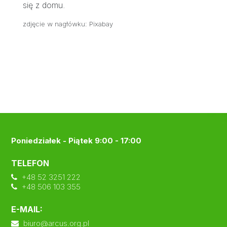
się z domu.
zdjęcie w nagłówku: Pixabay
Poniedziałek - Piątek 9:00 - 17:00
TELEFON
+48 52 3251 222
+48 506 103 355
E-MAIL:
biuro@arcus.org.pl