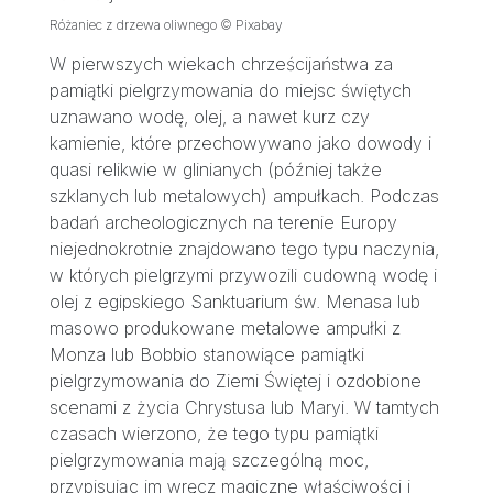
Różaniec z drzewa oliwnego © Pixabay
W pierwszych wiekach chrześcijaństwa za
pamiątki pielgrzymowania do miejsc świętych
uznawano wodę, olej, a nawet kurz czy
kamienie, które przechowywano jako dowody i
quasi relikwie w glinianych (później także
szklanych lub metalowych) ampułkach. Podczas
badań archeologicznych na terenie Europy
niejednokrotnie znajdowano tego typu naczynia,
w których pielgrzymi przywozili cudowną wodę i
olej z egipskiego Sanktuarium św. Menasa lub
masowo produkowane metalowe ampułki z
Monza lub Bobbio stanowiące pamiątki
pielgrzymowania do Ziemi Świętej i ozdobione
scenami z życia Chrystusa lub Maryi. W tamtych
czasach wierzono, że tego typu pamiątki
pielgrzymowania mają szczególną moc,
przypisując im wręcz magiczne właściwości i