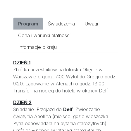
Program
Świadczenia
Uwagi
Cena i warunki płatności
Informacje o kraju
DZIEŃ 1
Zbiórka uczestników na lotnisku Okęcie w
Warszawie o godz. 7:00 Wylot do Grecji o godz.
9:20. Lądowanie w Atenach o godz. 13:00.
Transfer na nocleg do hotelu w okolicy Delf.
DZIEŃ 2
Śniadanie. Przejazd do
Delf
. Zwiedzanie:
świątynia Apollina (miejsce, gdzie wieszczka
Pytia odpowiadała na pytania starożytnych),
Omfalos – pępek świata wg starożytnych,