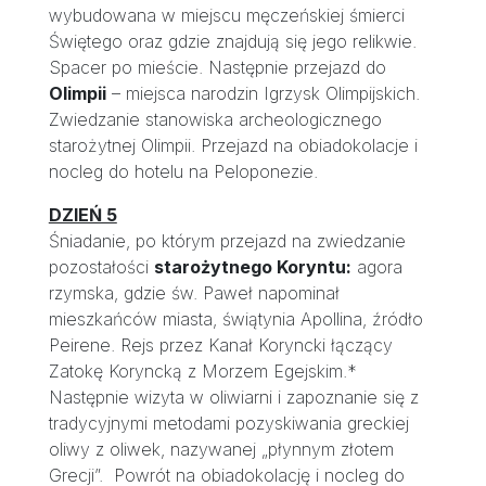
wybudowana w miejscu męczeńskiej śmierci
Świętego oraz gdzie znajdują się jego relikwie.
Spacer po mieście. Następnie przejazd do
Olimpii
– miejsca narodzin Igrzysk Olimpijskich.
Zwiedzanie stanowiska archeologicznego
starożytnej Olimpii. Przejazd na obiadokolacje i
nocleg do hotelu na Peloponezie.
DZIEŃ 5
Śniadanie, po którym przejazd na zwiedzanie
pozostałości
starożytnego Koryntu:
agora
rzymska, gdzie św. Paweł napominał
mieszkańców miasta, świątynia Apollina, źródło
Peirene. Rejs przez Kanał Koryncki łączący
Zatokę Koryncką z Morzem Egejskim.*
Następnie wizyta w oliwiarni i zapoznanie się z
tradycyjnymi metodami pozyskiwania greckiej
oliwy z oliwek, nazywanej „płynnym złotem
Grecji”. Powrót na obiadokolację i nocleg do