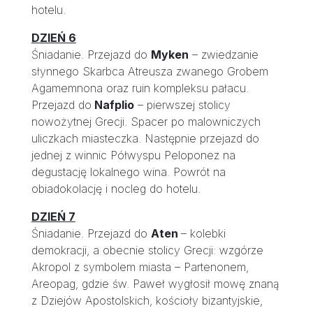
hotelu.
DZIEŃ 6
Śniadanie. Przejazd do
Myken
– zwiedzanie
słynnego Skarbca Atreusza zwanego Grobem
Agamemnona oraz ruin kompleksu pałacu.
Przejazd do
Nafplio
– pierwszej stolicy
nowożytnej Grecji. Spacer po malowniczych
uliczkach miasteczka. Następnie przejazd do
jednej z winnic Półwyspu Peloponez na
degustację lokalnego wina. Powrót na
obiadokolację i nocleg do hotelu.
DZIEŃ 7
Śniadanie. Przejazd do
Aten
– kolebki
demokracji, a obecnie stolicy Grecji: wzgórze
Akropol z symbolem miasta – Partenonem,
Areopag, gdzie św. Paweł wygłosił mowę znaną
z Dziejów Apostolskich, kościoły bizantyjskie,