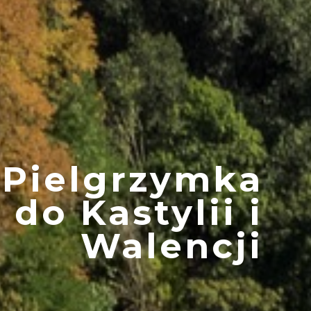
Pielgrzymka
do Kastylii i
Walencji