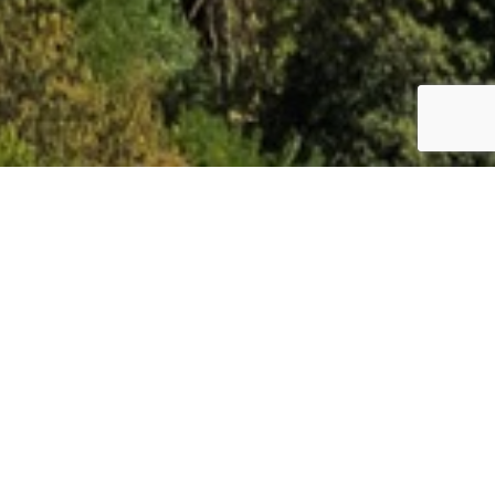
025 - 16.07.2025
Cena
Stali klienci
7 090 zł
6 740 zł