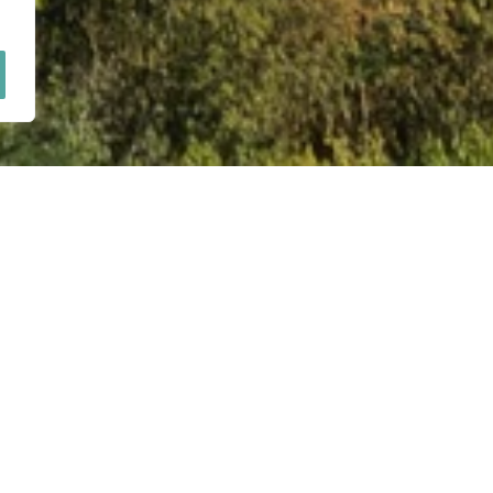
DO
Termin:
07.07.2
LENCJI
Liczba uczestników
40 osób
ZAPYTAJ O MIEJSCE