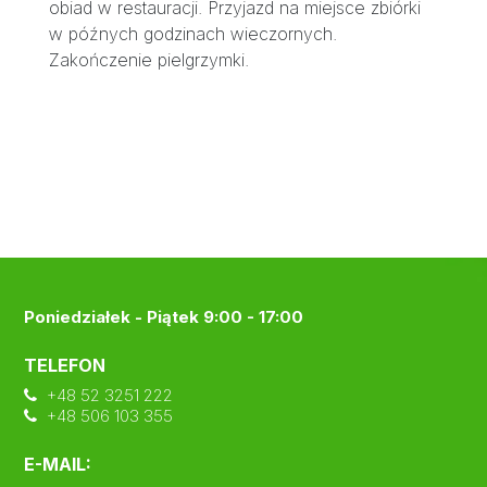
obiad w restauracji. Przyjazd na miejsce zbiórki
w późnych godzinach wieczornych.
Zakończenie pielgrzymki.
Poniedziałek - Piątek 9:00 - 17:00
TELEFON
+48 52 3251 222
+48 506 103 355
E-MAIL: