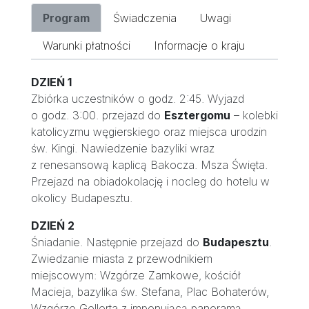
Program
Świadczenia
Uwagi
Warunki płatności
Informacje o kraju
DZIEŃ 1
Zbiórka uczestników o godz. 2:45. Wyjazd
o godz. 3:00. przejazd do
Esztergomu
– kolebki
katolicyzmu węgierskiego oraz miejsca urodzin
św. Kingi. Nawiedzenie bazyliki wraz
z renesansową kaplicą Bakocza. Msza Święta.
Przejazd na obiadokolację i nocleg do hotelu w
okolicy Budapesztu.
DZIEŃ 2
Śniadanie. Następnie przejazd do
Budapesztu
.
Zwiedzanie miasta z przewodnikiem
miejscowym: Wzgórze Zamkowe, kościół
Macieja, bazylika św. Stefana, Plac Bohaterów,
Wzgórze Gellerta z imponującą panoramą