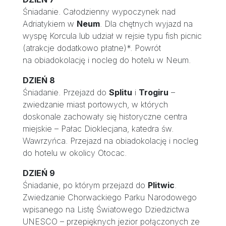
Śniadanie. Całodzienny wypoczynek nad
Adriatykiem w
Neum
. Dla chętnych wyjazd na
wyspę Korcula lub udział w rejsie typu fish picnic
(atrakcje dodatkowo płatne)*. Powrót
na obiadokolację i nocleg do hotelu w Neum.
DZIEŃ 8
Śniadanie. Przejazd do
Splitu
i
Trogiru
–
zwiedzanie miast portowych, w których
doskonale zachowały się historyczne centra
miejskie – Pałac Dioklecjana, katedra św.
Wawrzyńca. Przejazd na obiadokolację i nocleg
do hotelu w okolicy Otocac.
DZIEŃ 9
Śniadanie, po którym przejazd do
Plitwic
.
Zwiedzanie Chorwackiego Parku Narodowego
wpisanego na Listę Światowego Dziedzictwa
UNESCO – przepięknych jezior połączonych ze