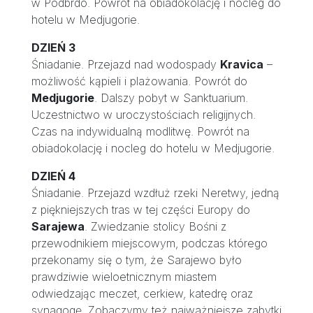
w Podbrdo. Powrót na obiadokolację i nocleg do
hotelu w Medjugorie.
DZIEŃ 3
Śniadanie. Przejazd nad wodospady
Kravica
–
możliwość kąpieli i plażowania. Powrót do
Medjugorie
. Dalszy pobyt w Sanktuarium.
Uczestnictwo w uroczystościach religijnych.
Czas na indywidualną modlitwę. Powrót na
obiadokolację i nocleg do hotelu w Medjugorie.
DZIEŃ 4
Śniadanie. Przejazd wzdłuż rzeki Neretwy, jedną
z piękniejszych tras w tej części Europy do
Sarajewa
. Zwiedzanie stolicy Bośni z
przewodnikiem miejscowym, podczas którego
przekonamy się o tym, że Sarajewo było
prawdziwie wieloetnicznym miastem
odwiedzając meczet, cerkiew, katedrę oraz
synagogę. Zobaczymy też najważniejsze zabytki