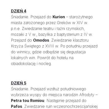
DZIEŃ 4
Śniadanie. Przejazd do
Kurion
– starożytnego
miasta założonego przez Greków w XIV w.
p.n.e. Zwiedzanie teatru i łaźni rzymskich,
mozaiki z V w., bazylika z baptysterium z IV w.
Przejazd do
Omodos
. Zwiedzanie klasztoru
Krzyża Świętego z XVIII w. Po południu przejazd
do winnicy, gdzie odbędzie się degustacja
lokalnych win. Powrót do hotelu na
obiadokolację i nocleg.
DZIEŃ 5
Śniadanie. Przejazd wzdłuż południowego
wybrzeża wyspy do miejsca narodzin Afrodyty –
Petra tou Romiou
. Następnie przejazd do
Pafos
. Zwiedzanie ruin wczesnochrześcijańskiej