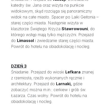
katedry św. Jana oraz wizyta na punkcie
widokowym, skąd rozciąga się panoramiczny
widok na całe miasto. Spacer po Laiki Geitonia –
starej części miasta. Następnie wizyta w
klasztorze Świętego Krzyża
Stawrowouni
, do
którego wstęp mają tylko mężczyźni. Przejazd
do
Limassol
i zwiedzanie starej części miasta.
Powrót do hotelu na obiadokolację i nocleg.
DZIEŃ 3
Śniadanie. Przejazd do wioski
Lefkara
znanej
z rzemiosła, rzeźb wykonanych ręcznie i
architektury. Przejazd do
Larnaki,
gdzie
zobaczyć można m.in.: cerkiew i grób św.
Łazarza. Czas wolny. Powrót do hotelu na
obiadokolację i nocleg.