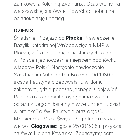
Zamkowy z Kolumną Zygmunta. Czas wolny na
warszawskiej starówce. Powrót do hotelu na
obiadokolację i nocleg.
DZIEŃ 3
Śniadanie. Przejazd do
Płocka
. Nawiedzenie
Bazyliki katedralnej Wniebowzięcia NMP w
Płocku, która jest jedną z najstarszych katedr
w Polsce i jednocześnie miejscem pochówku
władców Polski. Następnie nawiedzenie
Sanktuarium Miłosierdzia Bożego. Od 1930 r.
siostra Faustyna przebywała tu w domu
zakonnym, gdzie podczas jednego z objawień,
Pan Jezus skierował prośbę namalowania
obrazu z Jego miłosiernym wizerunkiem. Udział
w prelekcji o św. Faustynie oraz orędziu
Miłosierdzia. Msza Święta. Po południu wizyta
we wsi
Głogowiec
, gdzie 25.08.1905 r. przyszła
na świat Helena Kowalska. Zobaczymy dom