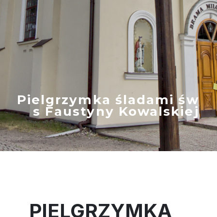
Pielgrzymka śladami św
s Faustyny Kowalskiej
PIELGRZYMKA