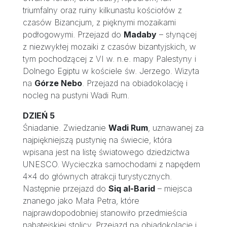
triumfalny oraz ruiny kilkunastu kościołów z
czasów Bizancjum, z pięknymi mozaikami
podłogowymi. Przejazd do
Madaby
– słynącej
z niezwykłej mozaiki z czasów bizantyjskich, w
tym pochodzącej z VI w. n.e. mapy Palestyny i
Dolnego Egiptu w kościele św. Jerzego. Wizyta
na
Górze Nebo
. Przejazd na obiadokolację i
nocleg na pustyni Wadi Rum.
DZIEŃ 5
Śniadanie. Zwiedzanie
Wadi Rum
, uznawanej za
najpiękniejszą pustynię na świecie, która
wpisana jest na listę światowego dziedzictwa
UNESCO. Wycieczka samochodami z napędem
4×4 do głównych atrakcji turystycznych.
Następnie przejazd do
Siq al-Barid
– miejsca
znanego jako Mała Petra, które
najprawdopodobniej stanowiło przedmieścia
nabatejskiej stolicy. Przejazd na obiadokolację i