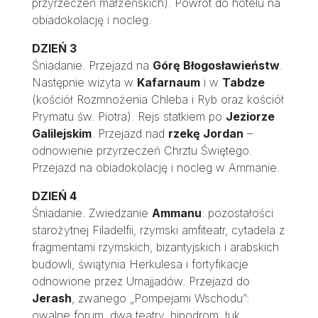
przyrzeczeń małżeńskich). Powrót do hotelu na
obiadokolację i nocleg.
DZIEŃ 3
Śniadanie. Przejazd na
Górę Błogosławieństw
.
Następnie wizyta w
Kafarnaum
i w
Tabdze
(kościół Rozmnożenia Chleba i Ryb oraz kościół
Prymatu św. Piotra). Rejs statkiem po
Jeziorze
Galilejskim
. Przejazd nad
rzekę Jordan
–
odnowienie przyrzeczeń Chrztu Świętego.
Przejazd na obiadokolację i nocleg w Ammanie.
DZIEŃ 4
Śniadanie. Zwiedzanie
Ammanu
: pozostałości
starożytnej Filadelfii, rzymski amfiteatr, cytadela z
fragmentami rzymskich, bizantyjskich i arabskich
budowli, świątynia Herkulesa i fortyfikacje
odnowione przez Umajjadów. Przejazd do
Jerash
, zwanego „Pompejami Wschodu”:
owalne forum, dwa teatry, hipodrom, łuk