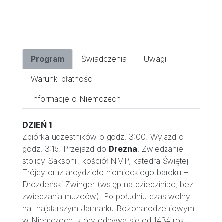
Program
Świadczenia
Uwagi
Warunki płatności
Informacje o Niemczech
DZIEŃ 1
Zbiórka uczestników o godz. 3:00. Wyjazd o
godz. 3:15. Przejazd do
Drezna
. Zwiedzanie
stolicy Saksonii: kościół NMP, katedra Świętej
Trójcy oraz arcydzieło niemieckiego baroku –
Drezdeński Zwinger (wstęp na dziedziniec, bez
zwiedzania muzeów). Po południu czas wolny
na najstarszym Jarmarku Bożonarodzeniowym
w Niemczech, który odbywa się od 1434 roku.