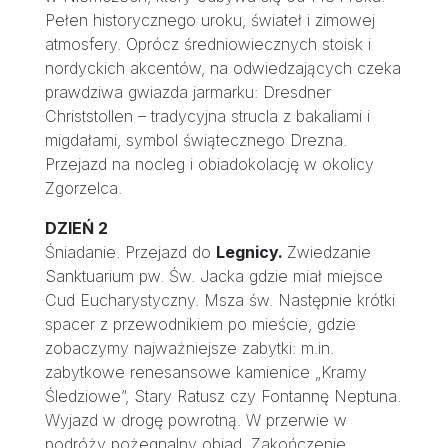
Pełen historycznego uroku, świateł i zimowej
atmosfery. Oprócz średniowiecznych stoisk i
nordyckich akcentów, na odwiedzających czeka
prawdziwa gwiazda jarmarku: Dresdner
Christstollen – tradycyjna strucla z bakaliami i
migdałami, symbol świątecznego Drezna.
Przejazd na nocleg i obiadokolację w okolicy
Zgorzelca.
DZIEŃ 2
Śniadanie. Przejazd do
Legnicy.
Zwiedzanie
Sanktuarium pw. Św. Jacka gdzie miał miejsce
Cud Eucharystyczny. Msza św. Następnie krótki
spacer z przewodnikiem po mieście, gdzie
zobaczymy najważniejsze zabytki: m.in.
zabytkowe renesansowe kamienice „Kramy
Śledziowe”, Stary Ratusz czy Fontannę Neptuna.
Wyjazd w drogę powrotną. W przerwie w
podróży pożegnalny obiad. Zakończenie