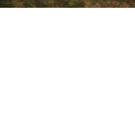
GÓRY ŚWIĘTOK
Polska
Program
DZIEŃ 1