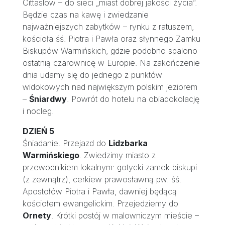
Cittaslow – do sieci „miast dobrej jakości życia”.
Będzie czas na kawę i zwiedzanie
najważniejszych zabytków – rynku z ratuszem,
kościoła śś. Piotra i Pawła oraz słynnego Zamku
Biskupów Warmińskich, gdzie podobno spalono
ostatnią czarownicę w Europie. Na zakończenie
dnia udamy się do jednego z punktów
widokowych nad największym polskim jeziorem
–
Śniardwy
. Powrót do hotelu na obiadokolację
i nocleg.
DZIEŃ 5
Śniadanie. Przejazd do
Lidzbarka
Warmińskiego
. Zwiedzimy miasto z
przewodnikiem lokalnym: gotycki zamek biskupi
(z zewnątrz), cerkiew prawosławną pw. śś.
Apostołów Piotra i Pawła, dawniej będącą
kościołem ewangelickim. Przejedziemy do
Ornety
. Krótki postój w malowniczym mieście –