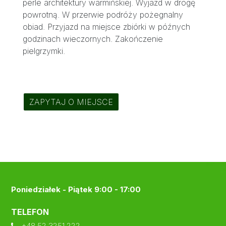
perle architektury warmińskiej. Wyjazd w drogę
powrotną. W przerwie podróży pożegnalny
obiad. Przyjazd na miejsce zbiórki w późnych
godzinach wieczornych. Zakończenie
pielgrzymki.
ZAPYTAJ O MIEJSCE
Poniedziałek - Piątek 9:00 - 17:00
TELEFON
+48 52 3251 222