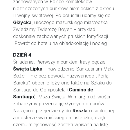
zachowanych w Polsce kompleksów
niezniszczonych bunkrów niemieckich z okresu
II wojny światowej. Po południu udamy się do
Giżycka
, uroczego mazurskiego miasteczka.
Zwiedzimy Twierdzę Boyen – przykład
doskonale zachowanych pruskich fortyfikacji.
Powrót do hotelu na obiadokolację i nocleg.
DZIEŃ 4
Śniadanie. Pierwszym punktem trasy będzie
Święta Lipka
– nawiedzenie Sanktuarium Matki
Bożej – nie bez powodu nazywanego „Perłą
Baroku”, obecnie leży ono także na Szlaku do
Santiago de Compostela (
Camino de
Santiago
). Msza Święta. W miarę możliwości
zobaczymy prezentację słynnych organów.
Następnie przejedziemy do
Reszla
o spokojnej
atmosferze warmińskiego miasteczka, dzięki
czemu miejscowość została wpisana na listę