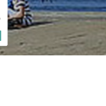
s
YBRZEŻU