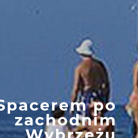
Spacerem po
zachodnim
Wybrzeżu