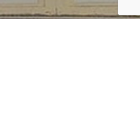
zeźby z jego prywatnej kaplicy. Sama
 obraz MB Kodeńskiej nazywany był też MB
s mszy św., odprawianej przez papieża
z, ale spotkał się z odmową.
ościelną. Obraz uroczyście wprowadzono do