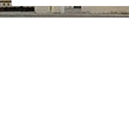
Sanktuarium Matki Bożej Kodeńskiej – Król
na Podlasiu i jednym z ważniejszych w Po
Podobno w VI w. abp Augustyn z Canterbur
rzeźba trafiła jako dar papieża do sankt
Gregoriańską lub
MB z Guadalupe.
Według tradycji Mikołaj Sapieha zwany P
Urbana VIII przed obrazem Matki Bożej Gre
Zdesperowany wykradł go z papieskiej kap