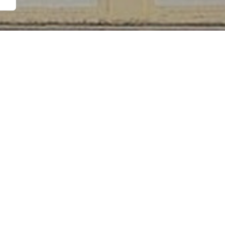
owej Podlasia i Matki Jedności jest najważniejszym
lsce miejsc oddawania czci Maryi.
y namalował go na prośbę papieża Grzegorza I jako kopię r
uarium w Guadalupe w Hiszpanii. Ze względu na pochodzenie
iusem w czasie choroby odbył pielgrzymkę do Rzymu. Podcza
goriańskiej, książę cudownie ozdrowiał. Pragnął zabrać obra
licy i przywiózł go do Kodnia. Nałożono na niego klątwę k