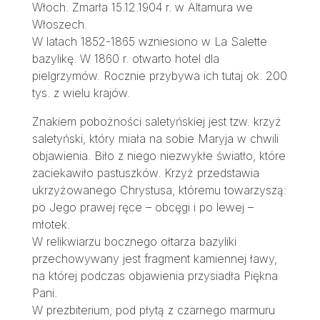
Włoch. Zmarła 15.12.1904 r. w Altamura we
Włoszech.
W latach 1852-1865 wzniesiono w La Salette
bazylikę. W 1860 r. otwarto hotel dla
pielgrzymów. Rocznie przybywa ich tutaj ok. 200
tys. z wielu krajów.
Znakiem pobożności saletyńskiej jest tzw. krzyż
saletyński, który miała na sobie Maryja w chwili
objawienia. Biło z niego niezwykłe światło, które
zaciekawiło pastuszków. Krzyż przedstawia
ukrzyżowanego Chrystusa, któremu towarzyszą:
po Jego prawej ręce – obcęgi i po lewej –
młotek.
W relikwiarzu bocznego ołtarza bazyliki
przechowywany jest fragment kamiennej ławy,
na której podczas objawienia przysiadła Piękna
Pani.
W prezbiterium, pod płytą z czarnego marmuru