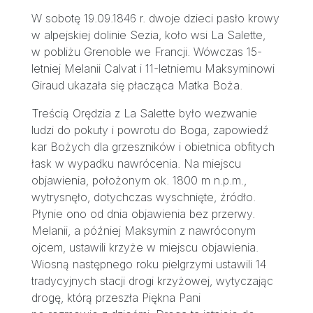
W sobotę 19.09.1846 r. dwoje dzieci pasło krowy
w alpejskiej dolinie Sezia, koło wsi La Salette,
w pobliżu Grenoble we Francji. Wówczas 15-
letniej Melanii Calvat i 11-letniemu Maksyminowi
Giraud ukazała się płacząca Matka Boża.
Treścią Orędzia z La Salette było wezwanie
ludzi do pokuty i powrotu do Boga, zapowiedź
kar Bożych dla grzeszników i obietnica obfitych
łask w wypadku nawrócenia. Na miejscu
objawienia, położonym ok. 1800 m n.p.m.,
wytrysnęło, dotychczas wyschnięte, źródło.
Płynie ono od dnia objawienia bez przerwy.
Melanii, a później Maksymin z nawróconym
ojcem, ustawili krzyże w miejscu objawienia.
Wiosną następnego roku pielgrzymi ustawili 14
tradycyjnych stacji drogi krzyżowej, wytyczając
drogę, którą przeszła Piękna Pani