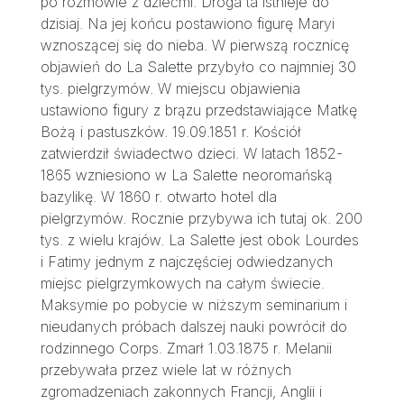
po rozmowie z dziećmi. Droga ta istnieje do
dzisiaj. Na jej końcu postawiono figurę Maryi
wznoszącej się do nieba. W pierwszą rocznicę
objawień do La Salette przybyło co najmniej 30
tys. pielgrzymów. W miejscu objawienia
ustawiono figury z brązu przedstawiające Matkę
Bożą i pastuszków. 19.09.1851 r. Kościół
zatwierdził świadectwo dzieci. W latach 1852-
1865 wzniesiono w La Salette neoromańską
bazylikę. W 1860 r. otwarto hotel dla
pielgrzymów. Rocznie przybywa ich tutaj ok. 200
tys. z wielu krajów. La Salette jest obok Lourdes
i Fatimy jednym z najczęściej odwiedzanych
miejsc pielgrzymkowych na całym świecie.
Maksymie po pobycie w niższym seminarium i
nieudanych próbach dalszej nauki powrócił do
rodzinnego Corps. Zmarł 1.03.1875 r. Melanii
przebywała przez wiele lat w różnych
zgromadzeniach zakonnych Francji, Anglii i