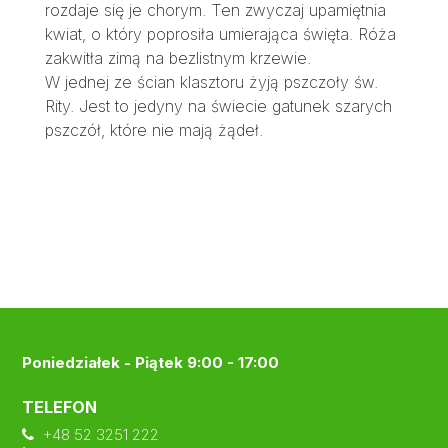
rozdaje się je chorym. Ten zwyczaj upamiętnia
kwiat, o który poprosiła umierająca święta. Róża
zakwitła zimą na bezlistnym krzewie.
W jednej ze ścian klasztoru żyją pszczoły św.
Rity. Jest to jedyny na świecie gatunek szarych
pszczół, które nie mają żądeł.
Poniedziałek - Piątek 9:00 - 17:00
TELEFON
+48 52 3251 222