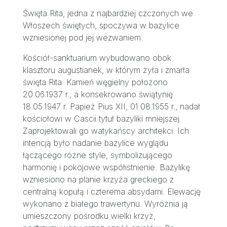
Święta Rita, jedna z najbardziej czczonych we
Włoszech świętych, spoczywa w bazylice
wzniesionej pod jej wezwaniem.
Kościół-sanktuarium wybudowano obok
klasztoru augustianek, w którym żyła i zmarła
święta Rita. Kamień węgielny położono
20.06.1937 r., a konsekrowano świątynię
18.05.1947 r. Papież Pius XII, 01.08.1955 r., nadał
kościołowi w Cascii tytuł bazyliki mniejszej.
Zaprojektowali go watykańscy architekci. Ich
intencją było nadanie bazylice wyglądu
łączącego różne style, symbolizującego
harmonię i pokojowe współistnienie. Bazylikę
wzniesiono na planie krzyża greckiego z
centralną kopułą i czterema absydami. Elewację
wykonano z białego trawertynu. Wyróżnia ją
umieszczony pośrodku wielki krzyż,