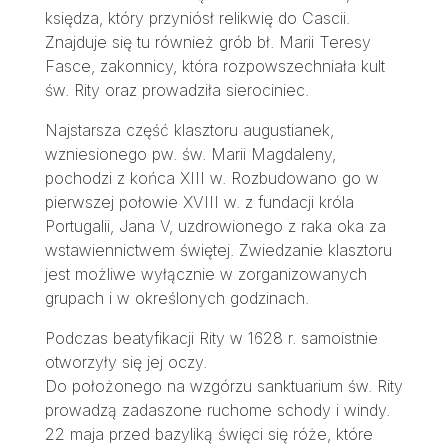
księdza, który przyniósł relikwię do Cascii.
Znajduje się tu również grób bł. Marii Teresy
Fasce, zakonnicy, która rozpowszechniała kult
św. Rity oraz prowadziła sierociniec.
Najstarsza część klasztoru augustianek,
wzniesionego pw. św. Marii Magdaleny,
pochodzi z końca XIII w. Rozbudowano go w
pierwszej połowie XVIII w. z fundacji króla
Portugalii, Jana V, uzdrowionego z raka oka za
wstawiennictwem świętej. Zwiedzanie klasztoru
jest możliwe wyłącznie w zorganizowanych
grupach i w określonych godzinach.
Podczas beatyfikacji Rity w 1628 r. samoistnie
otworzyły się jej oczy.
Do położonego na wzgórzu sanktuarium św. Rity
prowadzą zadaszone ruchome schody i windy.
22 maja przed bazyliką święci się róże, które