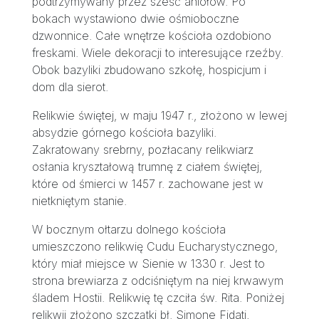
podtrzymywany przez sześć aniołów. Po
bokach wystawiono dwie ośmioboczne
dzwonnice. Całe wnętrze kościoła ozdobiono
freskami. Wiele dekoracji to interesujące rzeźby.
Obok bazyliki zbudowano szkołę, hospicjum i
dom dla sierot.
Relikwie świętej, w maju 1947 r., złożono w lewej
absydzie górnego kościoła bazyliki.
Zakratowany srebrny, pozłacany relikwiarz
osłania kryształową trumnę z ciałem świętej,
które od śmierci w 1457 r. zachowane jest w
nietkniętym stanie.
W bocznym ołtarzu dolnego kościoła
umieszczono relikwię Cudu Eucharystycznego,
który miał miejsce w Sienie w 1330 r. Jest to
strona brewiarza z odciśniętym na niej krwawym
śladem Hostii. Relikwię tę czciła św. Rita. Poniżej
relikwii złożono szczątki bł. Simone Fidati,