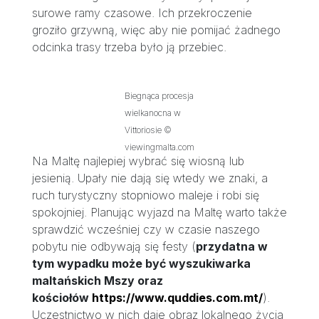
surowe ramy czasowe. Ich przekroczenie
groziło grzywną, więc aby nie pomijać żadnego
odcinka trasy trzeba było ją przebiec.
Biegnąca procesja
wielkanocna w
Vittoriosie ©
viewingmalta.com
Na Maltę najlepiej wybrać się wiosną lub
jesienią. Upały nie dają się wtedy we znaki, a
ruch turystyczny stopniowo maleje i robi się
spokojniej. Planując wyjazd na Maltę warto także
sprawdzić wcześniej czy w czasie naszego
pobytu nie odbywają się festy (
przydatna w
tym wypadku może być wyszukiwarka
maltańskich Mszy oraz
kościołów
https://www.quddies.com.mt/
).
Uczestnictwo w nich daje obraz lokalnego życia