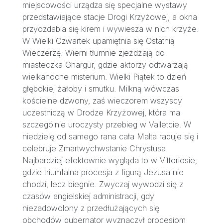
miejscowości urządza się specjalne wystawy
przedstawiające stacje Drogi Krzyżowej, a okna
przyozdabia się kirem i wywiesza w nich krzyże.
W Wielki Czwartek upamiętnia się Ostatnią
Wieczerzę. Wierni tłumnie zjeżdżają do
miasteczka Ghargur, gdzie aktorzy odtwarzają
wielkanocne misterium. Wielki Piątek to dzień
głębokiej żałoby i smutku. Milkną wówczas
kościelne dzwony, zaś wieczorem wszyscy
uczestniczą w Drodze Krzyżowej, która ma
szczególnie uroczysty przebieg w Valletcie. W
niedzielę od samego rana cała Malta raduje się i
celebruje Zmartwychwstanie Chrystusa.
Najbardziej efektownie wygląda to w Vittoriosie,
gdzie triumfalna procesja z figurą Jezusa nie
chodzi, lecz biegnie. Zwyczaj wywodzi się z
czasów angielskiej administracji, gdy
niezadowolony z przedłużających się
obchodów gubernator wyznaczył procesjom